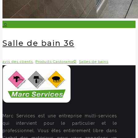
0
Salle de bain 36
avis des clients
,
Produits Castorama©
,
Salles de bains
Marc Services est une entreprise multi-services
qui intervient pour le particulier et le
professionnel. Vous êtes entièrement libre dans
l'achat des matériaux, nous vous apportons un