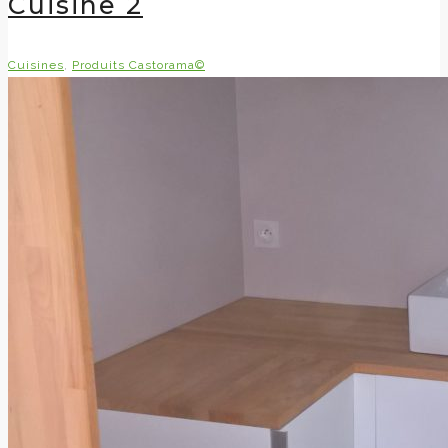
Cuisine 2
Cuisines
,
Produits Castorama©