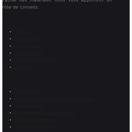
rôle de conseils.
NAVIGATION
Acceuil
Réalisations
Les Forfaits
Au fil de l’eau
Qui sommes nous ?
Contact
PRESTATIONS
Pose cuisine
Rénovation salle de bain sur Rennes
Aménagement
Remise en état appartement
Pack maison neuve
Petits dépannages