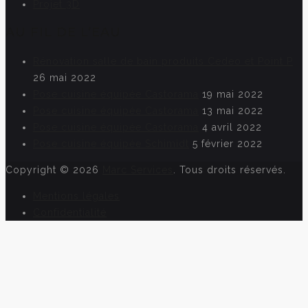
Projet 3D
AU FIL DE L’EAU
Rénovation salle de bain produits Cedeo et Point P
26 mai 2022
Pose cuisine équipée Castorama
19 mai 2022
Pose cuisine équipée Castorama
13 mai 2022
Pose cuisine équipée Castorama
4 avril 2022
Pose cuisine équipée Schimidt
5 février 2022
Copyright © 2026
Marc Services
. Tous droits réservés.
Mentions légales
Confidentialité