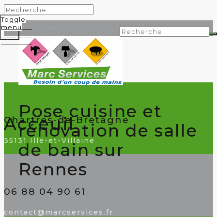
Toggle
Un seul intervenant pour tous vos travaux de rénovation salle
menu
de bain, pose cuisine et aménagement.
Pose cuisine et
Acceuil
Chartres-de-Bretagne
rénovation de salle
35131 Ille-et-Villaine
de bain sur
Rennes
06 88 04 90 61
contact@marcservices.fr