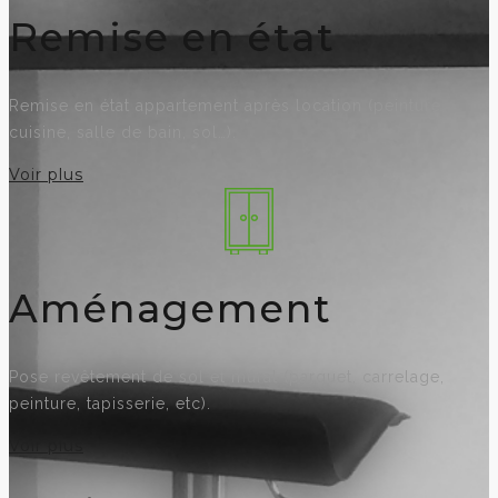
Remise en état
Remise en état appartement après location (peinture,
cuisine, salle de bain, sol…).
Voir plus
Aménagement
Pose revêtement de sol et mural (parquet, carrelage,
peinture, tapisserie, etc).
Voir plus