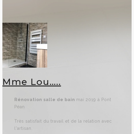
Mme Lou…..
Rénovation
salle de bain
mai 2019 à Pont
Péan
Très satisfait du travail et de la relation avec
l'artisan.