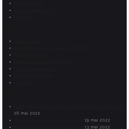
Au fil de l’eau
Qui sommes nous ?
Contact
PRESTATIONS
Pose cuisine
Rénovation salle de bain sur Rennes
Aménagement
Remise en état appartement
Pack maison neuve
Petits dépannages
Projet 3D
AU FIL DE L’EAU
Rénovation salle de bain produits Cedeo et Point P
26 mai 2022
Pose cuisine équipée Castorama
19 mai 2022
Pose cuisine équipée Castorama
13 mai 2022